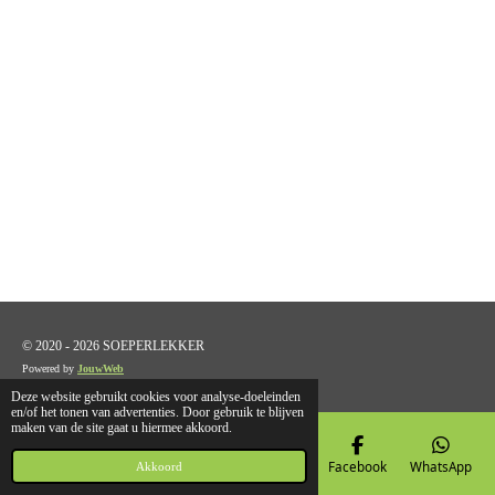
© 2020 - 2026 SOEPERLEKKER
Powered by
JouwWeb
Deze website gebruikt cookies voor analyse-doeleinden
en/of het tonen van advertenties. Door gebruik te blijven
maken van de site gaat u hiermee akkoord.
E-mailadres
Telefoonnummer
Kaart
Facebook
WhatsApp
Akkoord