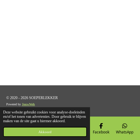
© 2020 - 2026 SOEPERLEKKER
Powered by
JouwWeb
Deze website gebruikt cookies voor analyse-doeleinden
en/of het tonen van advertenties. Door gebruik te blijven
maken van de site gaat u hiermee akkoord.
E-mailadres
Telefoonnummer
Kaart
Facebook
WhatsApp
Akkoord