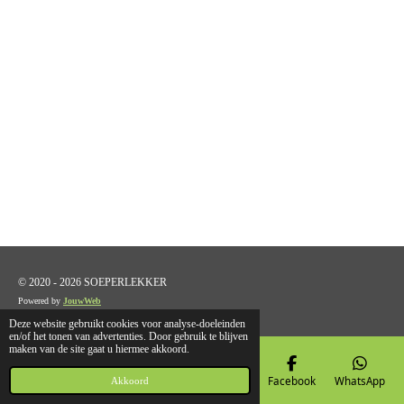
© 2020 - 2026 SOEPERLEKKER
Powered by
JouwWeb
Deze website gebruikt cookies voor analyse-doeleinden
en/of het tonen van advertenties. Door gebruik te blijven
maken van de site gaat u hiermee akkoord.
E-mailadres
Telefoonnummer
Kaart
Facebook
WhatsApp
Akkoord