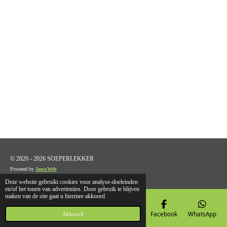
© 2020 - 2026 SOEPERLEKKER
Powered by
JouwWeb
Deze website gebruikt cookies voor analyse-doeleinden
en/of het tonen van advertenties. Door gebruik te blijven
maken van de site gaat u hiermee akkoord.
E-mailadres
Telefoonnummer
Kaart
Facebook
WhatsApp
Akkoord