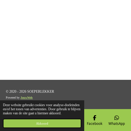
© 2020 - 2026 SOEPERLEKKER
Powered by
JouwWeb
Deze website gebruikt cookies voor analyse-doeleinden
en/of het tonen van advertenties. Door gebruik te blijven
maken van de site gaat u hiermee akkoord.
E-mailadres
Telefoonnummer
Kaart
Facebook
WhatsApp
Akkoord