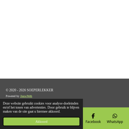
© 2020 - 2026 SOEPERLEKKER
Powered by
JouwWeb
Deze website gebruikt cookies voor analyse-doeleinden
en/of het tonen van advertenties. Door gebruik te blijven
maken van de site gaat u hiermee akkoord.
E-mailadres
Telefoonnummer
Kaart
Facebook
WhatsApp
Akkoord