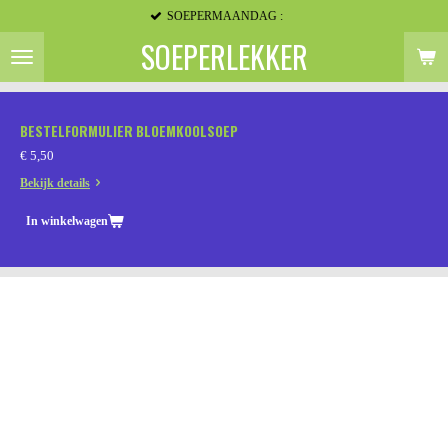
SOEPERMAANDAG :
Ga
direct
SOEPERLEKKER
naar
de
hoofdinhoud
BESTELFORMULIER BLOEMKOOLSOEP
€ 5,50
Bekijk details
In winkelwagen