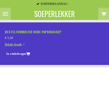
SOEPERMAANDAG :
Ga
direct
SOEPERLEKKER
naar
de
hoofdinhoud
BESTELFORMULIER RODE PAPRIKASOEP
€ 5,50
Bekijk details
In winkelwagen