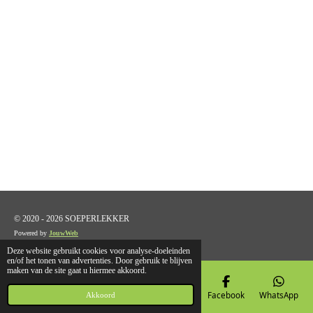
© 2020 - 2026 SOEPERLEKKER
Powered by
JouwWeb
Deze website gebruikt cookies voor analyse-doeleinden
en/of het tonen van advertenties. Door gebruik te blijven
maken van de site gaat u hiermee akkoord.
E-mailadres
Telefoonnummer
Kaart
Facebook
WhatsApp
Akkoord